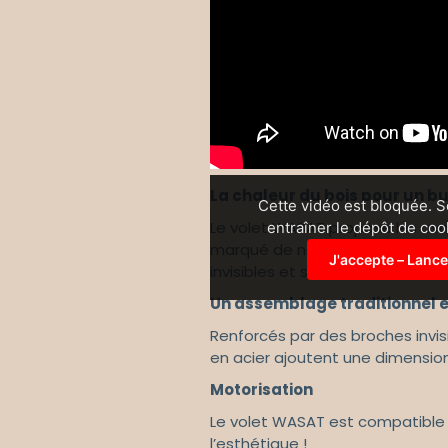
La chaleur du bois pour un b
Cette vidéo est bloquée. 
Le volet WASAT propose les ava
entraîner le dépôt de co
marqué de nœuds offrant une al
J'accepte – Lance
invisibles et se décline dans de 
Un assemblage traditionnel e
Renforcés par des broches invisi
en acier ajoutent une dimension 
Motorisation
Le volet WASAT est compatible av
l’esthétique !