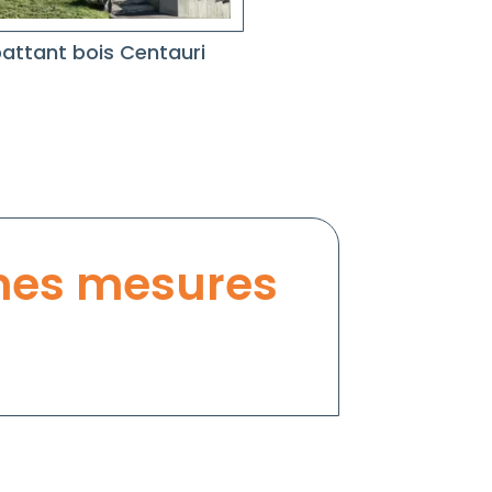
battant bois Centauri
Volet battant bois W
es mesures