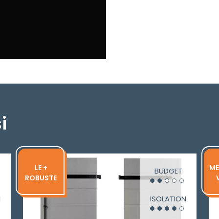
i
LE +
ME
BUDGET
ROBUSTE
N
ISOLATION