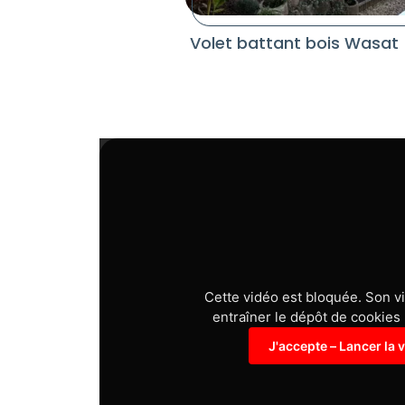
Volet battant bois Wasat
Cette vidéo est bloquée. Son v
entraîner le dépôt de cookies
J'accepte – Lancer la 