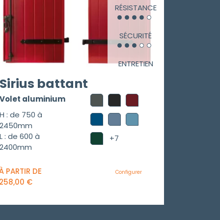
RÉSISTANCE
SÉCURITÉ
ENTRETIEN
Sirius battant
Volet aluminium
H : de 750 à
2450mm
L : de 600 à
+7
2400mm
À PARTIR DE
Configurer
258,00
€