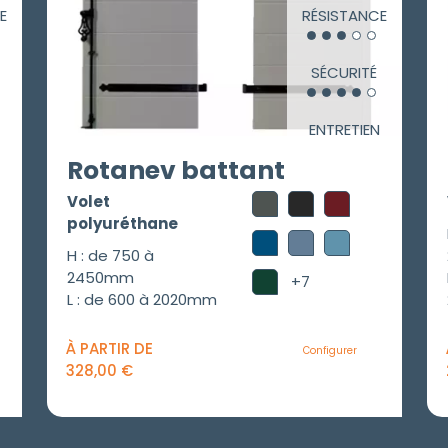
E
RÉSISTANCE
SÉCURITÉ
ENTRETIEN
Rotanev battant
Volet
polyuréthane
H : de 750 à
2450mm
+7
L : de 600 à 2020mm
À PARTIR DE
Configurer
328,00
€