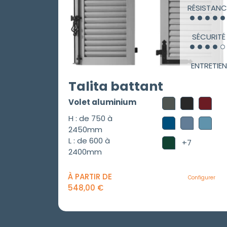
RÉSISTANC
SÉCURITÉ
ENTRETIEN
Talita battant
Volet aluminium
H : de 750 à
2450mm
L : de 600 à
+7
2400mm
À PARTIR DE
Configurer
548,00
€