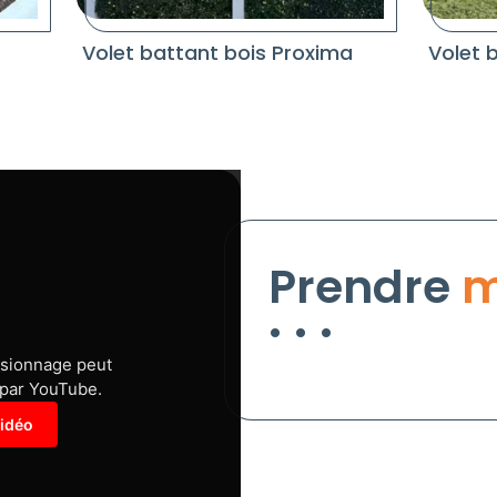
Volet battant bois Proxima
Volet 
Prendre
m
isionnage peut
 par YouTube.
vidéo