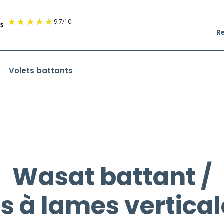
9.7
/
10
R
Volets battants
Wasat battant /
is à lames vertic