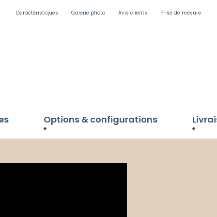
Caractéristiques
Galerie photo
Avis clients
Prise de mesure
es
Options & configurations
Livra