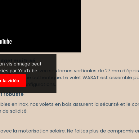
udget maîtrisé
Son visionnage peut
ntages du bois avec ses lames verticales de 27 mm d’épaiss
okies par YouTube.
lure rustique authentique. Le volet WASAT est assemblé pa
r la vidéo
multiples configurations.
t robuste
bles en inox, nos volets en bois assurent la sécurité et le c
de solidité.
ec la motorisation solaire. Ne faites plus de compromis entr