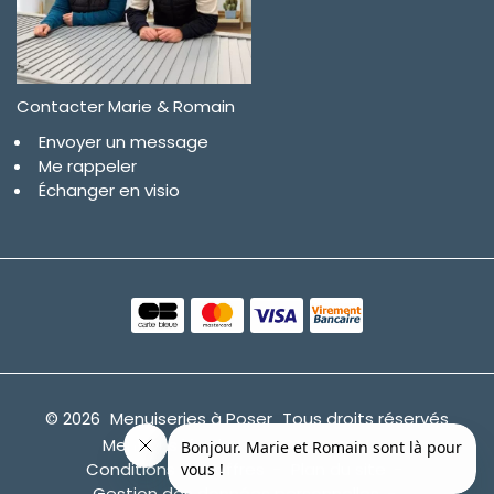
Contacter Marie & Romain
Envoyer un message
Me rappeler
Échanger en visio
© 2026
Menuiseries à Poser
Tous droits réservés
Mentions légales
CGV
CGU
Conditions des offres
Plan du site
Gestion des données personnelles