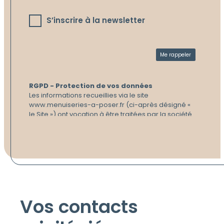
S’inscrire à la newsletter
RGPD - Protection de vos données
Les informations recueillies via le site
www.menuiseries-a-poser.fr (ci-après désigné «
le Site ») ont vocation à être traitées par la société
Menuiseries à Poser, responsable de traitement,
aux fins de traitement de votre demande de
renseignement.
Les informations signalées d’un astérisque sont
obligatoires pour la gestion de vos demandes.
Conformément à la réglementation applicable en
matière de protection des données à caractère
personnel, vous disposez, selon les cas :
Vos contacts
d’un droit d’accès de rectification et de
portabilité des informations vous concernant ;