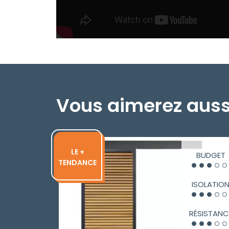
Vous aimerez auss
LE +
BUDGET
TENDANCE
ISOLATIO
RÉSISTANC