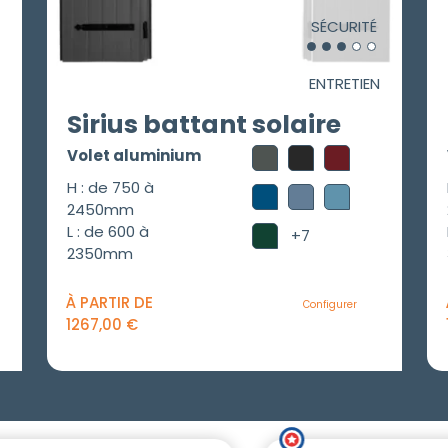
SÉCURITÉ
ENTRETIEN
Sirius battant solaire
Volet aluminium
H : de 750 à
2450mm
L : de 600 à
+7
2350mm
À PARTIR DE
Configurer
1267,00
€