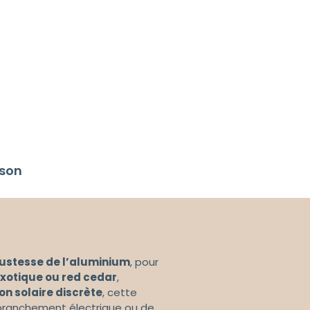
ison
bustesse de l’aluminium
, pour
exotique ou red cedar
,
on solaire discrète
, cette
 branchement électrique ou de