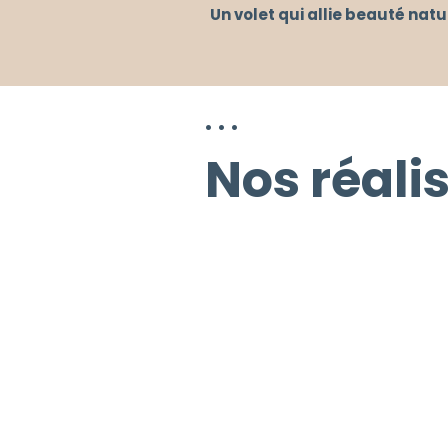
Un volet qui allie beauté natur
Nos réali