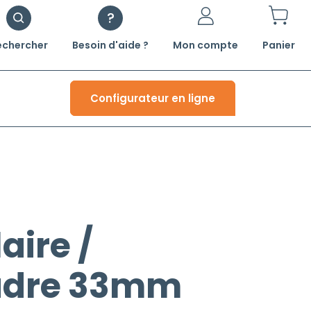
echercher
Besoin d'aide ?
Mon compte
Panier
Configurateur en ligne
aire /
cadre 33mm