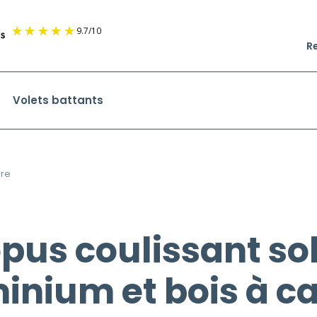
9.7
/
10
R
Volets battants
ire
us coulissant sol
minium et bois à 