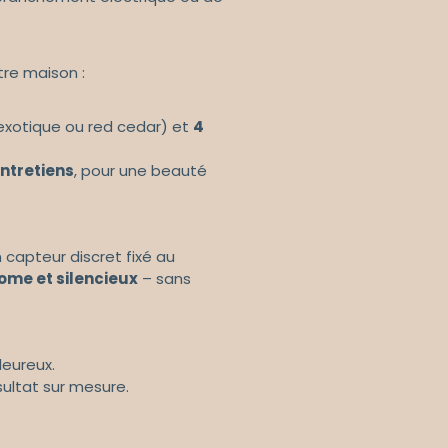
re maison :
xotique ou red cedar) et
4
ntretiens
, pour une beauté
n capteur discret fixé au
me et silencieux
– sans
leureux.
ultat sur mesure.