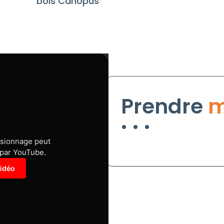
bois Canopus
Prendre
m
isionnage peut
 par YouTube.
vidéo