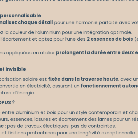
 personnalisable
nalisez chaque détail
pour une harmonie parfaite avec vot
z la couleur de l’aluminium pour une intégration optimale.
 l’écartement et optez pour l’une des
2 essences de bois
(e
ions appliquées en atelier
prolongent la durée entre deux e
t invisible
torisation solaire est
fixée dans la traverse haute
, avec u
onvertie en électricité, assurant un
fonctionnement autono
cture d’énergie.
OPUS ?
ie entre aluminium et bois pour un style contemporain et cha
eurs, essences, lasures et écartement des lames pour un rés
me
: pas de travaux électriques, pas de contraintes.
t finitions protectrices
pour une longévité exceptionnelle.