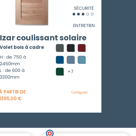
SÉCURITÉ
ENTRETIEN
Izar coulissant solaire
Volet bois à cadre
H : de 750 à
2450mm
L : de 600 à
+7
3200mm
À PARTIR DE
Configurer
1395,00
€