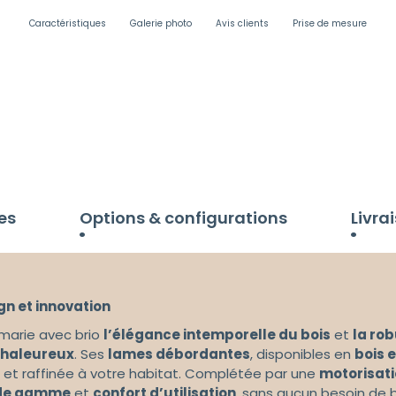
Caractéristiques
Galerie photo
Avis clients
Prise de mesure
es
Options & configurations
Livra
gn et innovation
marie avec brio
l’élégance intemporelle du bois
et
la ro
chaleureux
. Ses
lames débordantes
, disponibles en
bois 
 et raffinée à votre habitat. Complétée par une
motorisati
 de gamme
et
confort d’utilisation
, sans aucun besoin de