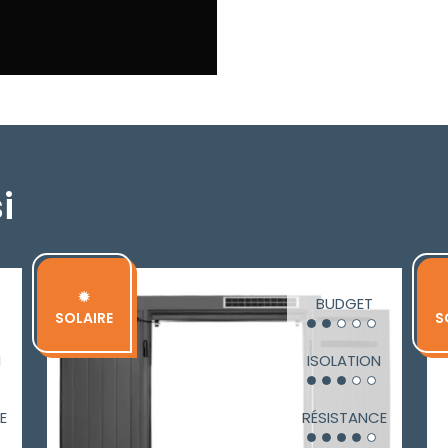
i
✹
BUDGET
SOLAIRE
S
N
ISOLATION
E
RÉSISTANCE