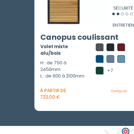
SÉCURITÉ
ENTRETIEN
Canopus coulissant
Volet mixte
alu/bois
H : de 750 à
2450mm
+7
L : de 600 à 2100mm
À PARTIR DE
Configurer
733,00
€