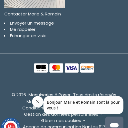
Contacter Marie & Romain
Envoyer un message
Me rappeler
Échanger en visio
© 2026
Menuiseries à Poser
Tous droits réservés
Mentions légales
CGV
CGU
Conditions des offres
Plan du site
Gestion des données personnelles
Gérer mes cookies
Agence de communication Nantes B17
9.7
/10