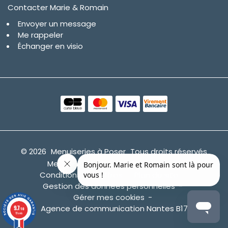
Contacter Marie & Romain
Envoyer un message
Me rappeler
Échanger en visio
© 2026
Menuiseries à Poser
Tous droits réservés
Mentions légales
CGV
CGU
Conditions des offres
Plan du site
Gestion des données personnelles
Gérer mes cookies
Agence de communication Nantes B17
9.7
/10
19 avis