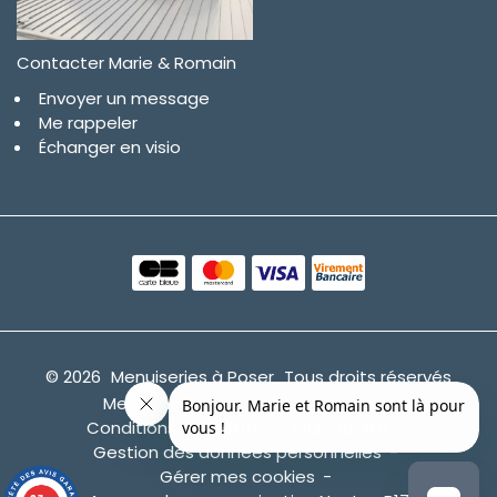
Contacter Marie & Romain
Envoyer un message
Me rappeler
Échanger en visio
© 2026
Menuiseries à Poser
Tous droits réservés
Mentions légales
CGV
CGU
Conditions des offres
Plan du site
Gestion des données personnelles
Gérer mes cookies