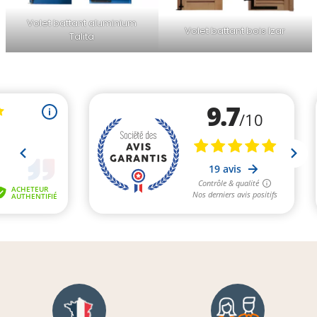
Volet battant aluminium
Volet battant bois Izar
Talita