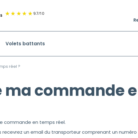
9.7
/
10
R
Volets battants
mps réel ?
re ma commande e
tre commande en temps réel.
s
recevrez un email du transporteur comprenant un numéro d