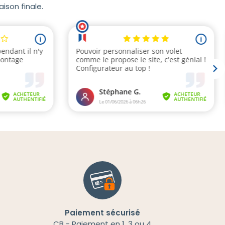
ison finale.
Paiement sécurisé
CB - Paiement en 1, 3 ou 4