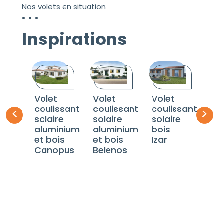
Nos volets en situation
Inspirations
Volet
Volet
Volet
V
coulissant
coulissant
coulissant
c
solaire
solaire
solaire
so
aluminium
aluminium
bois
a
et bois
et bois
Izar
et
Canopus
Belenos
C