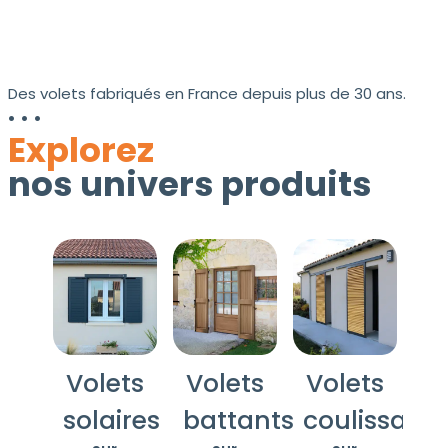
Des volets fabriqués en France depuis plus de 30 ans.
Explorez
sur
sur
mesure
mesure
nos univers produits
sur
Volets
mesure
Volets
battants
coulissants
Volets
aluminium
aluminium
solaires
Volets
battants
Volets
battants
coulissants
Volets
bois
bois
solaires
Volets
coulissants
Volets
battants
coulissants
Volets
Volets
Volets
PVC
mixte
Tous
nos
solaires
battants
coulissants
Tous
volets
Tous nos