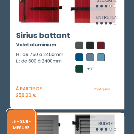
SÉCURITÉ
ENTRETIEN
Sirius battant
Volet aluminium
H : de 750 à 2450mm
L : de 600 à 2400mm
+7
À PARTIR DE
Configurer
258,00
€
LE + SUR-
BUDGET
MESURE