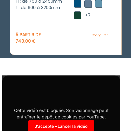
H : de 750 à 2450mm
L : de 600 à 3200mm
+7
À PARTIR DE
Configurer
740,00
€
Cette vidéo est bloquée. Son visionnage peut
entraîner le dépôt de cookies par YouTube.
J'accepte – Lancer la vidéo