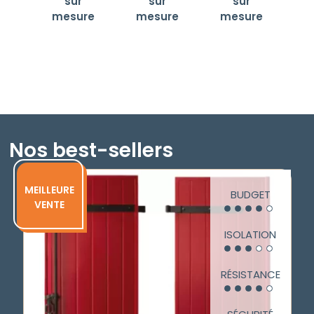
nos
sur
sur
sur
solaires
volets
volets
mesure
mesure
mesure
coulissants
battants
Nos best-sellers
MEILLEURE
BUDGET
VENTE
ISOLATION
RÉSISTANCE