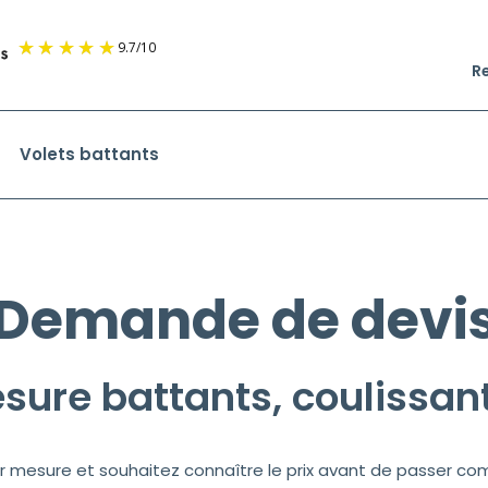
9.7
/
10
R
Volets battants
Demande de devi
sure battants, coulissant
r mesure et souhaitez connaître le prix avant de passer com