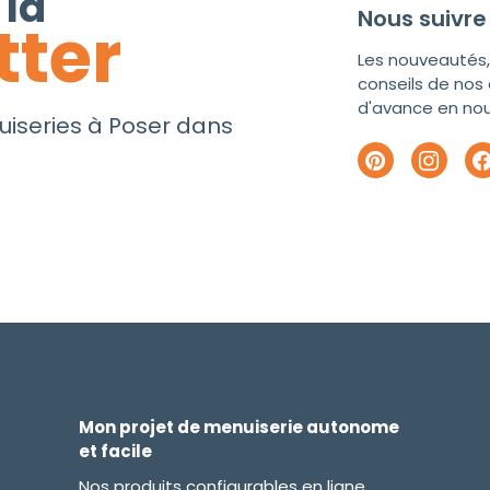
 la
Nous suivre
tter
Les nouveautés, 
conseils de nos 
d'avance en nous
uiseries à Poser dans
Mon projet de menuiserie autonome
et facile
Nos produits configurables en ligne